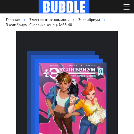
Главная
Электронные комиксы
Экслибриум
Экслибриум. Сказочке конец. №38-40