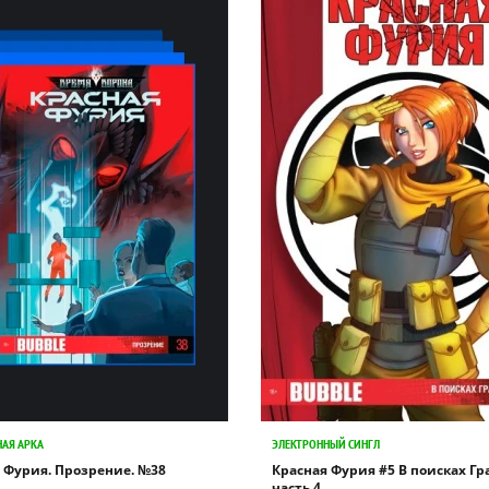
НАЯ АРКА
ЭЛЕКТРОННЫЙ СИНГЛ
 Фурия. Прозрение. №38
Красная Фурия #5 В поисках Гр
часть 4