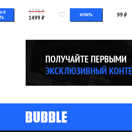
1770 ₽
Ь И
99 ₽
КУПИТЬ
1499 ₽
ТЬ
ПОЛУЧАЙТЕ ПЕРВЫМИ
ЭКСКЛЮЗИВНЫЙ КОНТ