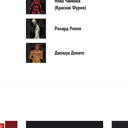
Ника Чайкина
(Красная Фурия)
Рихард Риппе
Джошуа Донато