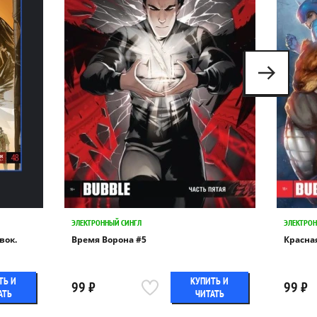
ЭЛЕКТРОННЫЙ СИНГЛ
ЭЛЕКТРОН
вок.
Время Ворона #5
Красна
ТЬ И
КУПИТЬ И
99 ₽
99 ₽
АТЬ
ЧИТАТЬ