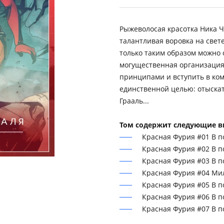
Рыжеволосая красотка Ника Ч
талантливая воровка на свете
только таким образом можно о
могущественная организация
принципами и вступить в ко
единственной целью: отыска
Грааль...
Том содержит следующие в
Красная Фурия #01 В по
Красная Фурия #02 В по
Красная Фурия #03 В по
Красная Фурия #04 Ми
Красная Фурия #05 В по
Красная Фурия #06 В по
Красная Фурия #07 В по