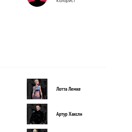
Колорист
Лотта Лемке
)
Артур Хаксли