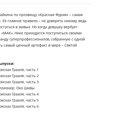
айкина по прозвищу «Красная Фурия» – самая
. Её главное правило – не доверять никому, ведь
статься в живых. Но когда девушку вербует
 «МАК», Нике приходится поступиться своими
манду суперпрофессионалов, собранную с одной
ть самый ценный артефакт в мире – Святой
ыпуски:
исках Грааля, часть 1
исках Грааля, часть 2
исках Грааля, часть 3
ллионер; Око Шивы
исках Грааля, часть 4
исках Грааля, часть 5
исках Грааля, часть 6