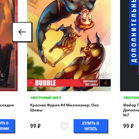
ЭЛЕКТРОННЫЙ СИНГЛ
ЭЛЕКТРОН
аследие
Красная Фурия #4 Миллионер; Око
Майор Г
Шивы
Дополн
№7
ИТЬ О
КУПИТЬ И
99 ₽
99 ₽
ЛЕНИИ
ЧИТАТЬ