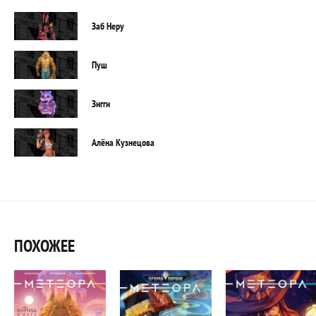
Заб Неру
Пуш
Зигги
Алёна Кузнецова
ПОХОЖЕЕ