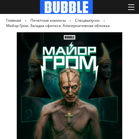
Главная
Печатные комиксы
Спецвыпуски
Майор Гром. Загадка сфинкса. Альтернативная обложка