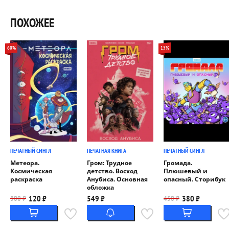
ПОХОЖЕЕ
60%
15%
ПЕЧАТНЫЙ СИНГЛ
ПЕЧАТНАЯ КНИГА
ПЕЧАТНЫЙ СИНГЛ
Метеора.
Гром: Трудное
Громада.
Космическая
детство. Восход
Плюшевый и
раскраска
Анубиса. Основная
опасный. Сторибук
обложка
120 ₽
549 ₽
380 ₽
300 ₽
450 ₽