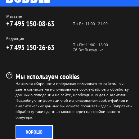
Магазин
+7 495 150-08-63
Пн-Вс: 11:00 - 21:00
Редакция
Пн-Пт: 11:00 - 18:00
+7 495 150-26-63
Сб-Вс: Выходные
Пользовательское соглашение
Мы используем cookies
Политика конфиденциальности
Нажимая «Хорошо» и продолжая пользоваться сайтом, вы
даете согласие на использование cookie-файлов и обработку
Программа лояльности
данных о поведении на сайте, необходимых для аналитики.
Условия продажи продукции
Подробную информацию об использовании cookie-файлов и
аналитических данных вы можете прочитать
здесь
. Запретить
обработку таких данных можно через настройки вашего
Копирование материалов без
браузера.
разрешения запрещено ©
ООО "БАБЛ", 2017-2026
ХОРОШО
0