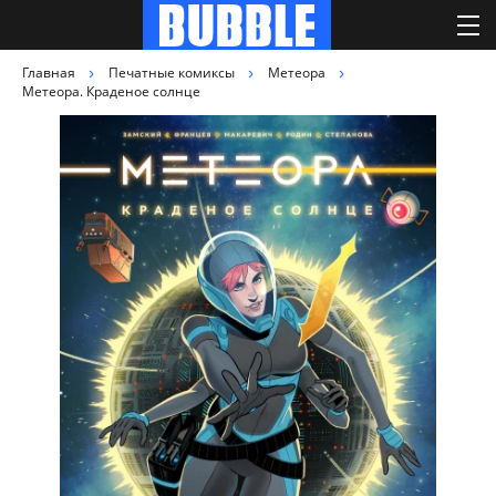
Главная
Печатные комиксы
Метеора
Метеора. Краденое солнце