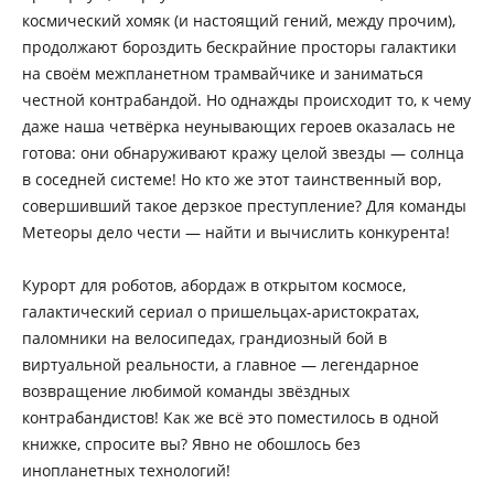
космический хомяк (и настоящий гений, между прочим),
продолжают бороздить бескрайние просторы галактики
на своём межпланетном трамвайчике и заниматься
честной контрабандой. Но однажды происходит то, к чему
даже наша четвёрка неунывающих героев оказалась не
готова: они обнаруживают кражу целой звезды — солнца
в соседней системе! Но кто же этот таинственный вор,
совершивший такое дерзкое преступление? Для команды
Метеоры дело чести — найти и вычислить конкурента!
Курорт для роботов, абордаж в открытом космосе,
галактический сериал о пришельцах-аристократах,
паломники на велосипедах, грандиозный бой в
виртуальной реальности, а главное — легендарное
возвращение любимой команды звёздных
контрабандистов! Как же всё это поместилось в одной
книжке, спросите вы? Явно не обошлось без
инопланетных технологий!