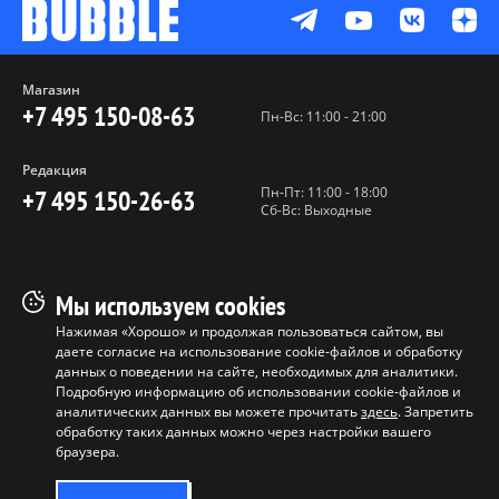
Магазин
+7 495 150-08-63
Пн-Вс: 11:00 - 21:00
Редакция
Пн-Пт: 11:00 - 18:00
+7 495 150-26-63
Сб-Вс: Выходные
Пользовательское соглашение
Мы используем cookies
Политика конфиденциальности
Нажимая «Хорошо» и продолжая пользоваться сайтом, вы
даете согласие на использование cookie-файлов и обработку
Программа лояльности
данных о поведении на сайте, необходимых для аналитики.
Условия продажи продукции
Подробную информацию об использовании cookie-файлов и
аналитических данных вы можете прочитать
здесь
. Запретить
обработку таких данных можно через настройки вашего
Копирование материалов без
браузера.
разрешения запрещено ©
ООО "БАБЛ", 2017-2026