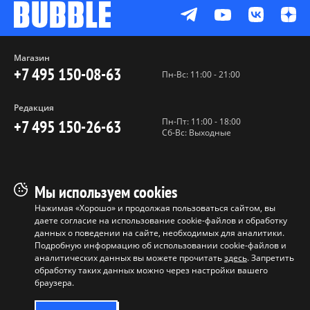
Магазин
+7 495 150-08-63
Пн-Вс: 11:00 - 21:00
Редакция
Пн-Пт: 11:00 - 18:00
+7 495 150-26-63
Сб-Вс: Выходные
Пользовательское соглашение
Мы используем cookies
Политика конфиденциальности
Нажимая «Хорошо» и продолжая пользоваться сайтом, вы
даете согласие на использование cookie-файлов и обработку
Программа лояльности
данных о поведении на сайте, необходимых для аналитики.
Условия продажи продукции
Подробную информацию об использовании cookie-файлов и
аналитических данных вы можете прочитать
здесь
. Запретить
обработку таких данных можно через настройки вашего
Копирование материалов без
браузера.
разрешения запрещено ©
ООО "БАБЛ", 2017-2026