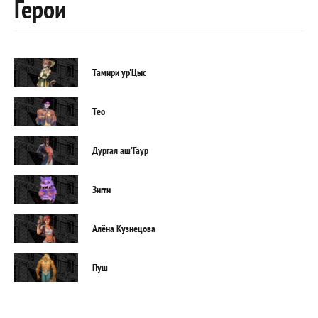
Герои
Тамири ур'Цыс
Тео
Дургал аш'Гаур
Зигги
Алёна Кузнецова
Пуш