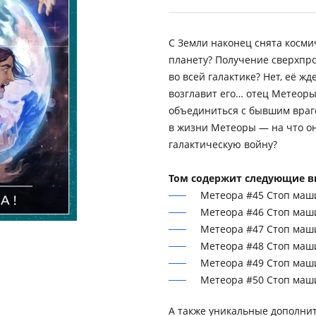
С Земли наконец снята косми
планету? Получение сверхпр
во всей галактике? Нет, её ж
возглавит его… отец Метеоры
объединиться с бывшим враго
в жизни Метеоры — на что он
галактическую войну?
Том содержит следующие в
Метеора #45 Стоп маши
Метеора #46 Стоп маши
Метеора #47 Стоп маши
Метеора #48 Стоп маши
Метеора #49 Стоп маши
Метеора #50 Стоп маши
А также уникальные дополни