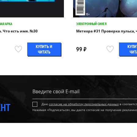
НАЯ АРКА
ЭЛЕКТРОННЫЙ СИНГЛ
. Что есть имя. №30
Метеора #31 Проверка пульса, 
КУПИТЬ И
КУПИ
99 ₽
ЧИТАТЬ
ЧИТ
ЕНТ
Даю
согласие на обработку персональных данных
в соответс
Нажимая «Подписаться», вы даете согласие на получение рекламно