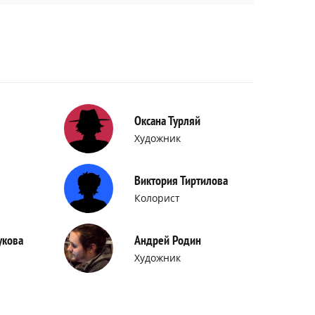
Оксана Турляй
Художник
Виктория Тиртилова
Колорист
укова
Андрей Родин
Художник