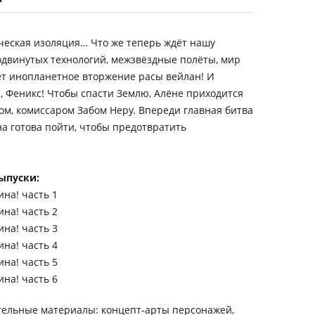
ческая изоляция… Что же теперь ждёт нашу
одвинутых технологий, межзвёздные полёты, мир
дет инопланетное вторжение расы вейлан! И
, Феникс! Чтобы спасти Землю, Алёне приходится
м, комиссаром Забом Неру. Впереди главная битва
а готова пойти, чтобы предотвратить
ыпуски:
на! часть 1
на! часть 2
на! часть 3
на! часть 4
на! часть 5
на! часть 6
тельные материалы: концепт-арты персонажей,