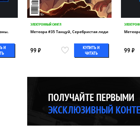
ЭЛЕКТРОННЫЙ СИНГЛ
ЭЛЕКТРОН
оны.
Метеора #35 Танцуй, Серебристая леди
Метеора
Ь И
КУПИТЬ И
99 ₽
99 ₽
ТЬ
ЧИТАТЬ
ПОЛУЧАЙТЕ ПЕРВЫМИ
ЭКСКЛЮЗИВНЫЙ КОНТ