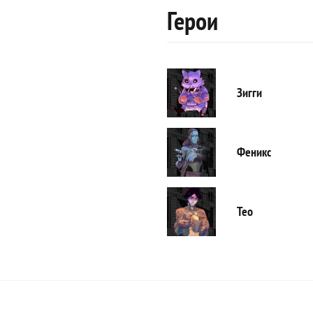
Герои
Зигги
Феникс
Тео