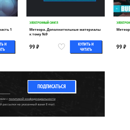
ЭЛЕКТРОННЫЙ СИНГЛ
ЭЛЕКТРОН
часть 1
Метеора. Дополнительные материалы
Метеора
к тому №9
ТЬ И
КУПИТЬ И
99 ₽
99 ₽
АТЬ
ЧИТАТЬ
ПОДПИСАТЬСЯ
твии с
политикой конфиденциальности
й рассылки на указанный вами E-mail.