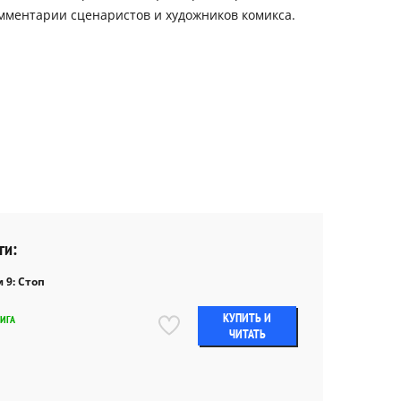
омментарии сценаристов и художников комикса.
ги:
 9: Стоп
КУПИТЬ И
НИГА
ЧИТАТЬ