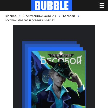
Главная
Электронные комиксы
Бесобой
Бесобой. Дьявол в деталях. №40-41