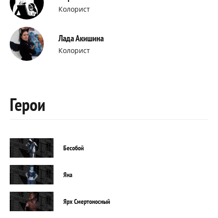
Колорист
Лада Акишина
Колорист
Герои
Бесобой
Яна
Ярх Смертоносный