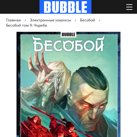
Главная
Электронные комиксы
Бесобой
Бесобой том 9: Чъреба