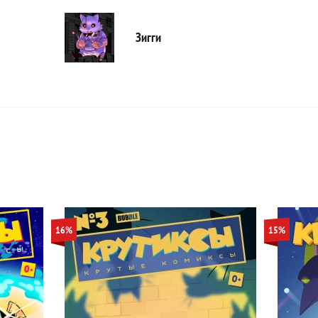
Зигги
16%
15%