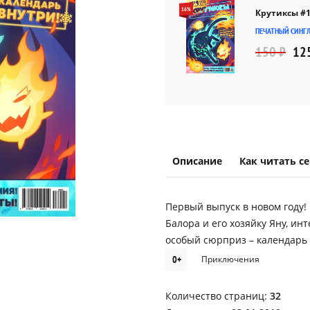
16%
Крутиксы #1
ПЕЧАТНЫЙ СИНГ
150 ₽
12
Описание
Как читать с
Первый выпуск в новом году!
Балора и его хозяйку Яну, ин
особый сюрприз – календарь 
0+
Приключения
Количество страниц:
32