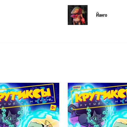
Йанго