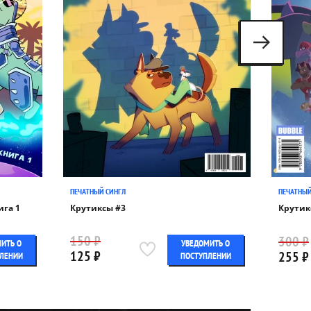
ПЕЧАТНЫЙ СИНГЛ
ПЕЧАТНЫЙ
ига 1
Крутиксы #3
Крутик
150 ₽
300 ₽
ИТЬ О
УВЕДОМИТЬ О
125 ₽
255 ₽
ЛЕНИИ
ПОСТУПЛЕНИИ