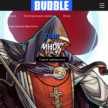
Главная
Электронные комиксы
Инок
Историческое фэнтези
СЕРИЯ
ИНОК
Серия завершена
Читайте продолжение:
МИРОХОДЦЫ