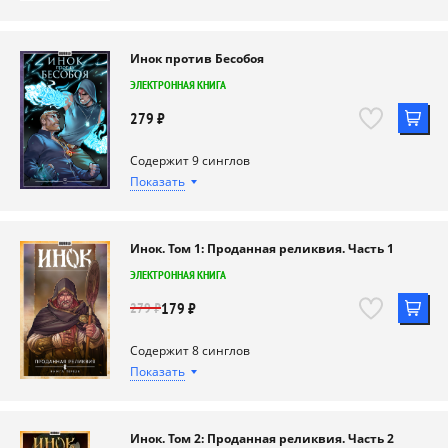
Инок против Бесобоя
ЭЛЕКТРОННАЯ КНИГА
279 ₽
Содержит 9 синглов
Показать
Бесобой #15 Инок против Бесобоя, часть 1
ЭЛЕКТРОННЫЙ СИНГЛ
Инок. Том 1: Проданная реликвия. Часть 1
99 ₽
ЭЛЕКТРОННАЯ КНИГА
179 ₽
279 ₽
Содержит 8 синглов
Бесобой #16 Инок против Бесобоя, часть 4
Показать
ЭЛЕКТРОННЫЙ СИНГЛ
Инок #1 Проданная реликвия, часть 1
99 ₽
ЭЛЕКТРОННЫЙ СИНГЛ
Инок. Том 2: Проданная реликвия. Часть 2